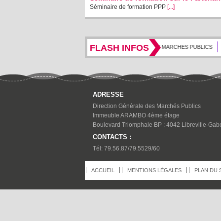
Séminaire de formation PPP
[...]
FLASH INFOS
JOURNAL DES MARCHES PUBLICS
ADRESSE
Direction Générale des Marchés Publics
Immeuble ARAMBO 4ème étage
Boulevard Triomphale BP : 4042 Libreville-Gab
CONTACTS :
Tél: 79.56.87/79.5529/60
ACCUEIL
MENTIONS LÉGALES
PLAN DU 