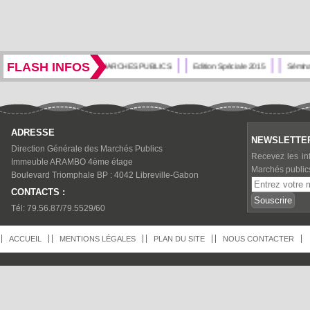
FLASH INFOS
JOURNAL DES MARCHES PUBLICS
Edition Spéciale 2015
Séminai
ADRESSE
NEWSLETTE
Direction Générale des Marchés Publics
Recevez les in
Immeuble ARAMBO 4ème étage
Marchés public
Boulevard Triomphale BP : 4042 Libreville-Gabon
CONTACTS :
Tél: 79.56.87/79.5529/60
ACCUEIL
MENTIONS LÉGALES
PLAN DU SITE
NOUS CONTACTER